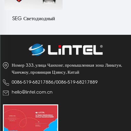
SEG Светодиодный
выдвижной стойка LT-
09B7-A
Номер 333, улица Чанхонг, промышленная зона Линьтун,
Чанчжоу, провинция Цзянсу, Китай
0086-519-68217886
/
0086-519-68217889
hello@lintel.com.cn