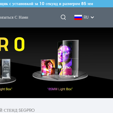
щик с установкой за 10 секунд и размером 85 мм
вязаться С Нами
RU
Й СТЕНД SEGPRO