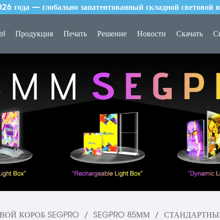
26 года — глобально запатентованный складной световой я
el
Продукция
Печать
Решение
Новости
Скачать
С
ВОЙ КОРОБ SEGPRO
/
SEGPRO 85ММ
/
СТАНДАРТНЫ