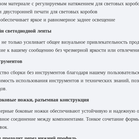
евом материале с регулируемым натяжением для световых короб
и двусторонней печати для световых коробов
 обеспечивает яркое и равномерное заднее освещение
н светодиодной ленты
 не только усиливает общее визуальное привлекательность проду
ие к вашему сообщению без чрезмерной яркости или отвлечени
струментов
ство сборки без инструментов благодаря нашему пользовательс
имость использования инструментов и технических знаний, поз
ов.
оковые ножки, разъемная конструкция
рные боковые ножки обеспечивают устойчивую и надежную осн
вное соединение между компонентами. Тонкое сочетание формы
вок.
я проходит через нижний профиль