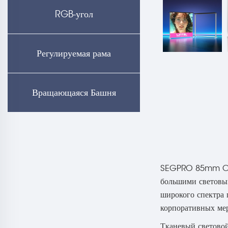
RGB-угол
Регулируемая рама
Вращающаяся Башня
SEGPRO 85mm Clas
большими световым
широкого спектра 
корпоративных мер
Тканевый световой