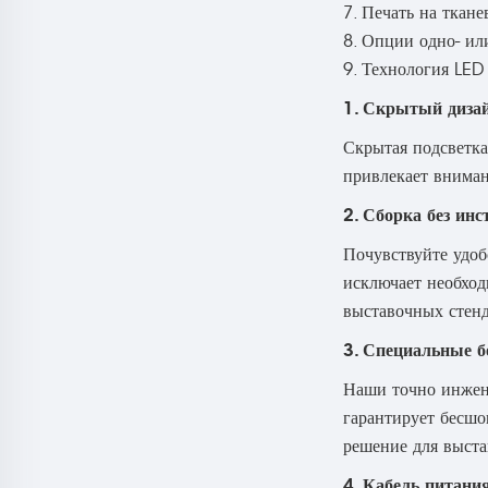
7. Печать на ткан
8. Опции одно- ил
9. Технология LED
1. Скрытый дизай
Скрытая подсветка
привлекает вниман
2. Сборка без ин
Почувствуйте удоб
исключает необход
выставочных стенд
3. Специальные б
Наши точно инжене
гарантирует бесшо
решение для выста
4. Кабель питани