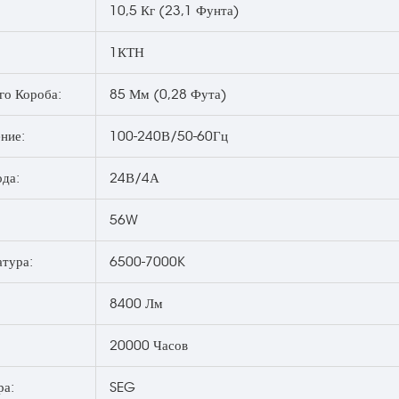
10,5 Кг (23,1 Фунта)
1КТН
го Короба:
85 Мм (0,28 Фута)
ние:
100-240В/50-60Гц
да:
24В/4А
56W
атура:
6500-7000K
8400 Лм
20000 Часов
ра:
SEG