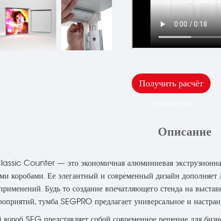
Получить расчёт
стоимости
Описание
sic Counter — это экономичная алюминиевая экструзионная пр
и коробами. Ее элегантный и современный дизайн дополняет 
применений. Будь то создание впечатляющего стенда на выстав
оприятий, тумба SEGPRO предлагает универсальное и настраи
 короб SEG представляет собой современное решение для бизн