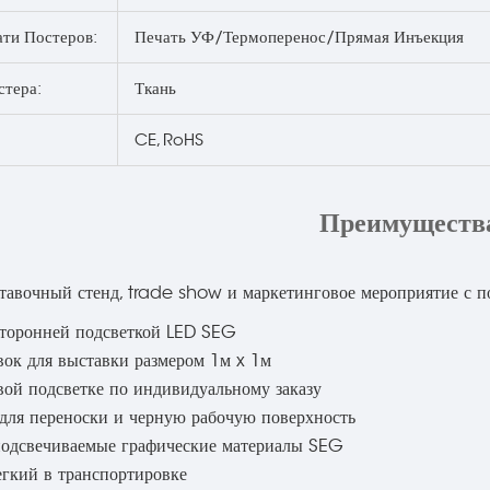
ати Постеров:
Печать УФ/Термоперенос/Прямая Инъекция
стера:
Ткань
CE, RoHS
Преимуществ
тавочный стенд, trade show и маркетинговое мероприятие с п
сторонней подсветкой LED SEG
вок для выставки размером 1м x 1м
евой подсветке по индивидуальному заказу
 для переноски и черную рабочую поверхность
подсвечиваемые графические материалы SEG
егкий в транспортировке